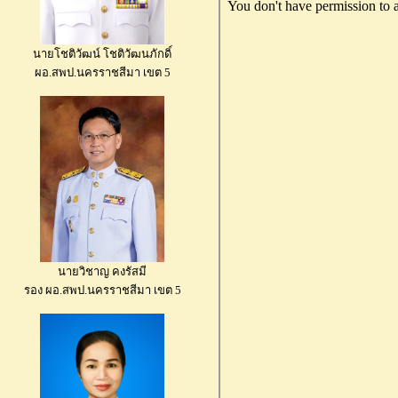
นายโชติวัฒน์ โชติวัฒนภักดิ์
ผอ.สพป.นครราชสีมา เขต 5
นายวิชาญ คงรัสมี
รอง ผอ.สพป.นครราชสีมา เขต 5