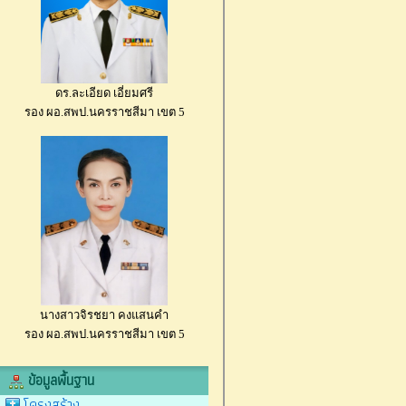
ดร.ละเอียด เอี่ยมศรี
รอง ผอ.สพป.นครราชสีมา เขต 5
นางสาวจิรชยา คงแสนคำ
รอง ผอ.สพป.นครราชสีมา เขต 5
ข้อมูลพื้นฐาน
โครงสร้าง