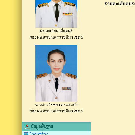
รายละเอียดประก
ดร.ละเอียด เอี่ยมศรี
รอง ผอ.สพป.นครราชสีมา เขต 5
นางสาวจิรชยา คงแสนคำ
รอง ผอ.สพป.นครราชสีมา เขต 5
ข้อมูลพื้นฐาน
โครงสร้าง