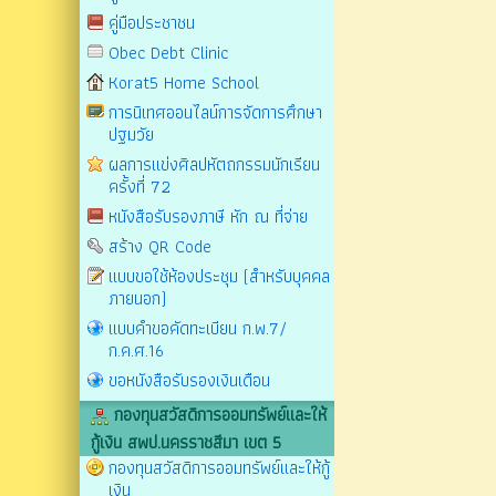
คู่มือประชาชน
Obec Debt Clinic
Korat5 Home School
การนิเทศออนไลน์การจัดการศึกษา
ปฐมวัย
ผลการแข่งศิลปหัตถกรรมนักเรียน
ครั้งที่ 72
หนังสือรับรองภาษี หัก ณ ที่จ่าย
สร้าง QR Code
แบบขอใช้ห้องประชุม (สำหรับบุคคล
ภายนอก)
แบบคำขอคัดทะเบียน ก.พ.7/
ก.ค.ศ.16
ขอหนังสือรับรองเงินเดือน
กองทุนสวัสดิการออมทรัพย์และให้
กู้เงิน สพป.นครราชสีมา เขต 5
กองทุนสวัสดิการออมทรัพย์และให้กู้
เงิน