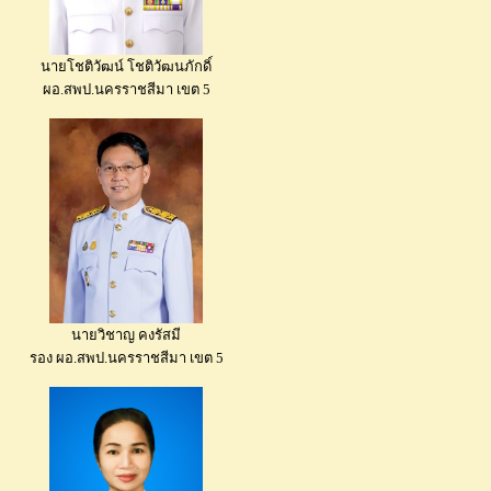
นายโชติวัฒน์ โชติวัฒนภักดิ์
ผอ.สพป.นครราชสีมา เขต 5
นายวิชาญ คงรัสมี
รอง ผอ.สพป.นครราชสีมา เขต 5