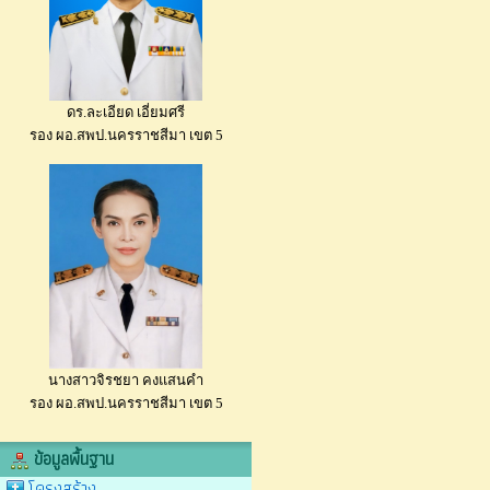
ดร.ละเอียด เอี่ยมศรี
รอง ผอ.สพป.นครราชสีมา เขต 5
นางสาวจิรชยา คงแสนคำ
รอง ผอ.สพป.นครราชสีมา เขต 5
ข้อมูลพื้นฐาน
โครงสร้าง