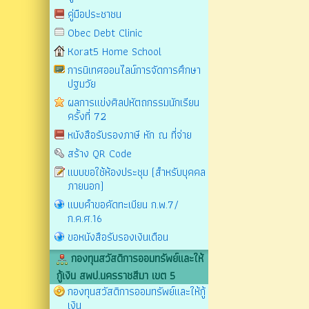
คู่มือประชาชน
Obec Debt Clinic
Korat5 Home School
การนิเทศออนไลน์การจัดการศึกษา
ปฐมวัย
ผลการแข่งศิลปหัตถกรรมนักเรียน
ครั้งที่ 72
หนังสือรับรองภาษี หัก ณ ที่จ่าย
สร้าง QR Code
แบบขอใช้ห้องประชุม (สำหรับบุคคล
ภายนอก)
แบบคำขอคัดทะเบียน ก.พ.7/
ก.ค.ศ.16
ขอหนังสือรับรองเงินเดือน
กองทุนสวัสดิการออมทรัพย์และให้
กู้เงิน สพป.นครราชสีมา เขต 5
กองทุนสวัสดิการออมทรัพย์และให้กู้
เงิน