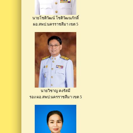
นายโชติวัฒน์ โชติวัฒนภักดิ์
ผอ.สพป.นครราชสีมา เขต 5
นายวิชาญ คงรัสมี
รอง ผอ.สพป.นครราชสีมา เขต 5