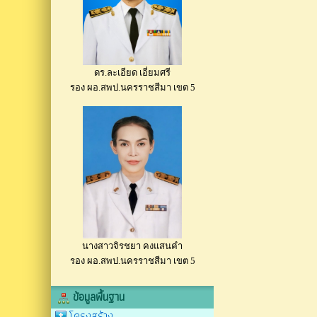
ดร.ละเอียด เอี่ยมศรี
รอง ผอ.สพป.นครราชสีมา เขต 5
นางสาวจิรชยา คงแสนคำ
รอง ผอ.สพป.นครราชสีมา เขต 5
ข้อมูลพื้นฐาน
โครงสร้าง